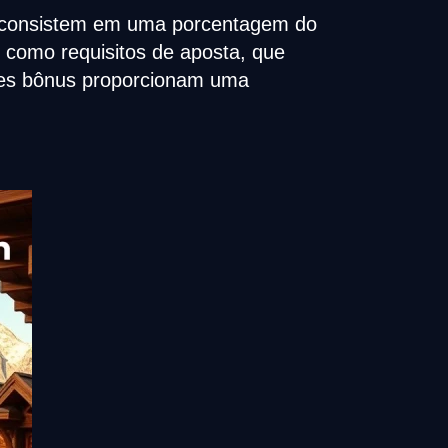
, consistem em uma porcentagem do
, como requisitos de aposta, que
ses bônus proporcionam uma