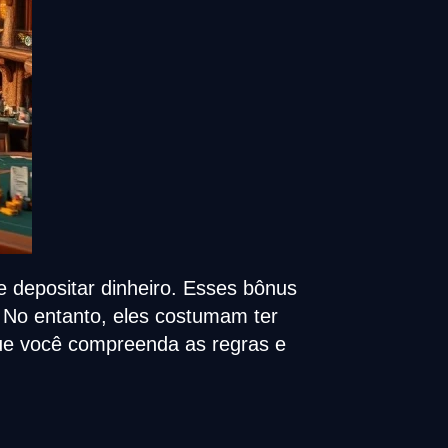
 depositar dinheiro. Esses bônus
 No entanto, eles costumam ter
 que você compreenda as regras e