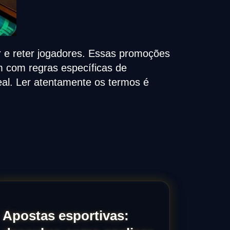
r e reter jogadores. Essas promoções
m com regras específicas de
eal. Ler atentamente os termos é
Apostas esportivas: