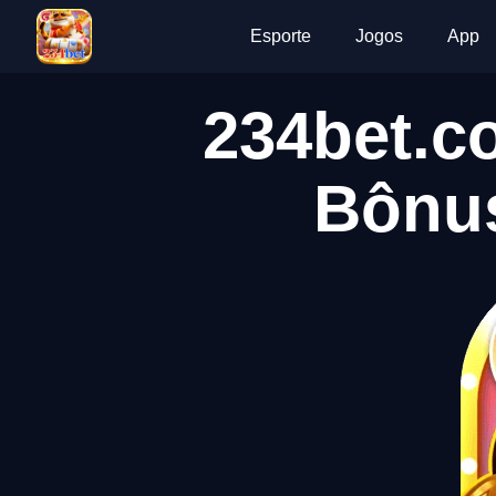
Esporte
Jogos
App
234bet.c
Bônus