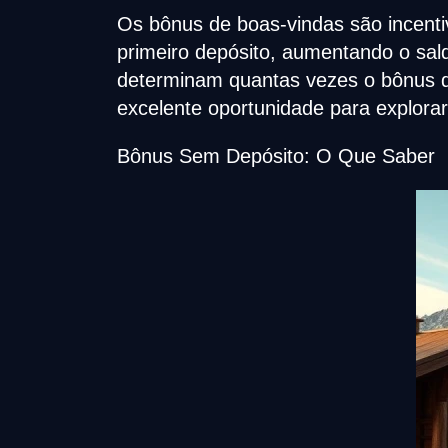
Os bônus de boas-vindas são incent
primeiro depósito, aumentando o sald
determinam quantas vezes o bônus d
excelente oportunidade para explora
Bônus Sem Depósito: O Que Saber