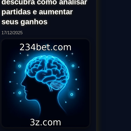
descubra como analisar
partidas e aumentar
seus ganhos
17/12/2025