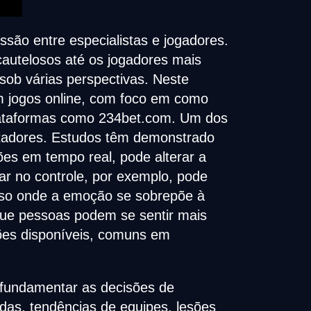
são entre especialistas e jogadores.
 cautelosos até os jogadores mais
ob várias perspectivas. Neste
m jogos online, com foco em como
plataformas como 234bet.com. Um dos
ostadores. Estudos têm demonstrado
ões em tempo real, pode alterar a
r no controle, por exemplo, pode
cioso onde a emoção se sobrepõe à
 que pessoas podem se sentir mais
ões disponíveis, comuns em
 fundamentar as decisões de
adas, tendências de equipes, lesões