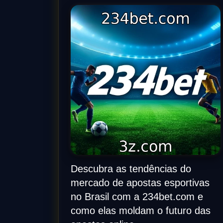
Descubra as tendências do
mercado de apostas esportivas
no Brasil com a 234bet.com e
como elas moldam o futuro das