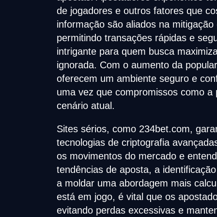
de jogadores e outros fatores que co
informação são aliados na mitigação
permitindo transações rápidas e seg
intrigante para quem busca maximiz
ignorada. Com o aumento da popular
oferecem um ambiente seguro e confi
uma vez que compromissos como a pr
cenário atual.
Sites sérios, como 234bet.com, gar
tecnologias de criptografia avançad
os movimentos do mercado e entende
tendências de aposta, a identificaç
a moldar uma abordagem mais calcul
está em jogo, é vital que os apost
evitando perdas excessivas e manten