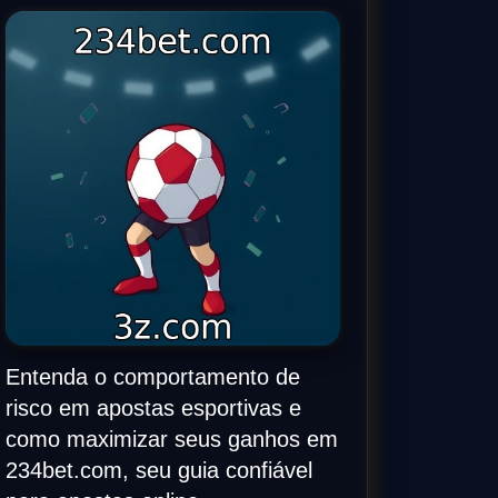
Entenda o comportamento de
risco em apostas esportivas e
como maximizar seus ganhos em
234bet.com, seu guia confiável