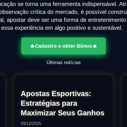
cação se torna uma ferramenta indispensável. At
bservação crítica do mercado, é possível construi
al, apostar deve ser uma forma de entretenimento 
 essa experiência em algo positivo e sustentável.
🔥Cadastro e obter Bônus🔥
Últimas notícias
Apostas Esportivas:
Estratégias para
Maximizar Seus Ganhos
09/12/2025