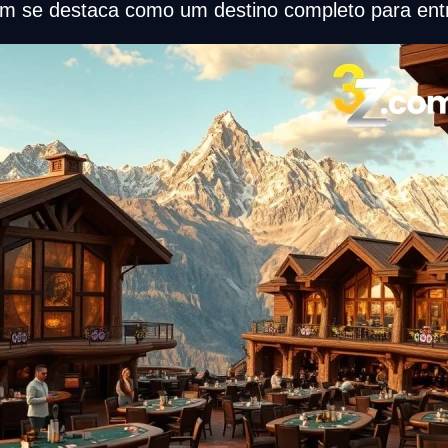
com se destaca como um destino completo para ent