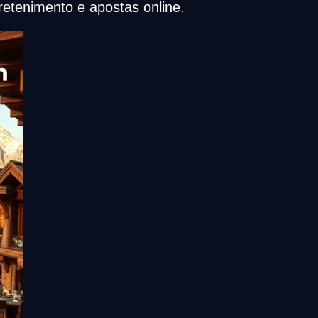
retenimento e apostas online.