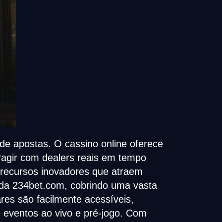
e apostas. O cassino online oferece
ragir com dealers reais em tempo
 recursos inovadores que atraem
s da 234bet.com, cobrindo uma vasta
res são facilmente acessíveis,
 eventos ao vivo e pré-jogo. Com