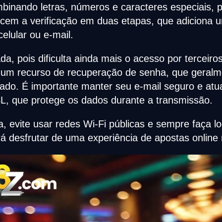
mbinando letras, números e caracteres especiais, 
recem a verificação em duas etapas, que adiciona
elular ou e-mail.
, pois dificulta ainda mais o acesso por terceir
za um recurso de recuperação de senha, que geralm
rado. É importante manter seu e-mail seguro e atua
SSL, que protege os dados durante a transmissão.
a, evite usar redes Wi-Fi públicas e sempre faça l
á desfrutar de uma experiência de apostas online 