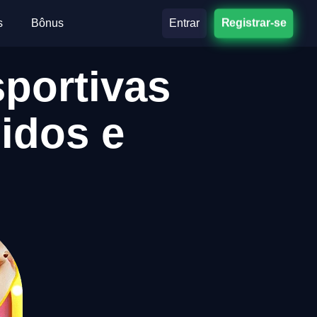
s
Bônus
Entrar
Registrar-se
portivas
idos e