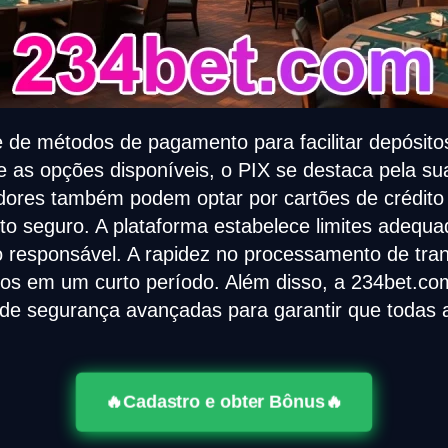
 de métodos de pagamento para facilitar depósito
 as opções disponíveis, o PIX se destaca pela sua 
adores também podem optar por cartões de crédito
 seguro. A plataforma estabelece limites adequa
 responsável. A rapidez no processamento de tra
s em um curto período. Além disso, a 234bet.com
s de segurança avançadas para garantir que todas 
🔥Cadastro e obter Bônus🔥